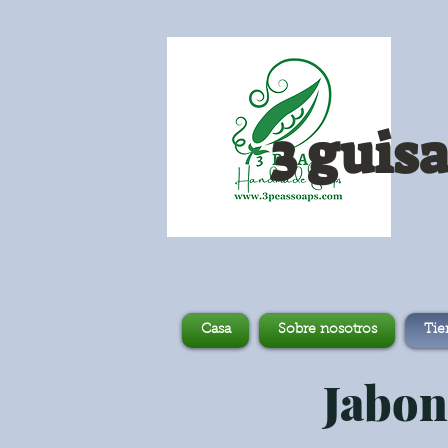
3 guis
Casa
Sobre nosotros
Tie
Jabon