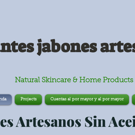
antes jabones arte
Natural Skincare & Home Products
nda
Projects
Cuentas al por mayor y al por mayor
es Artesanos Sin Acei