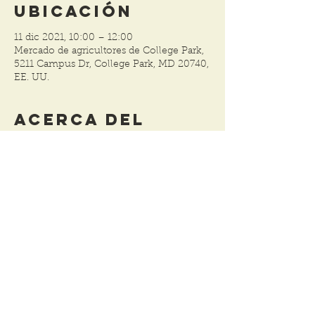
ubicación
11 dic 2021, 10:00 – 12:00
Mercado de agricultores de College Park,
5211 Campus Dr, College Park, MD 20740,
EE. UU.
Acerca del
evento
Dado que el mercado cerró el 20 de 
noviembre, seguimos ofreciendo una 
manera conveniente de ordenar y 
recoger sus productos y regalos favoritos 
para sus seres queridos.  Consulte 
nuestras páginas de redes sociales para 
ver nuestras diferentes ofertas durante la 
semana y la temporada navideña. 