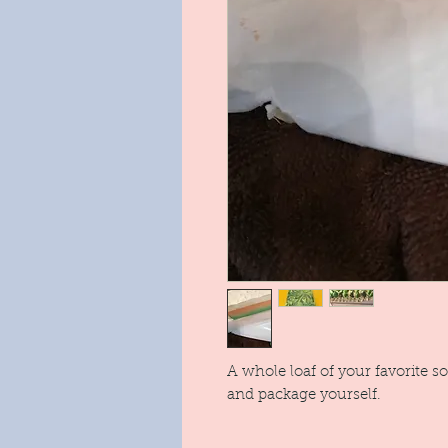
A whole loaf of your favorite s
and package yourself.