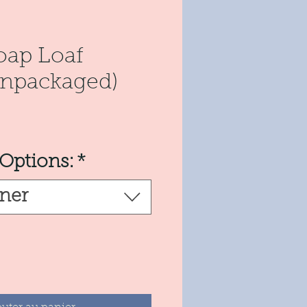
oap Loaf
unpackaged)
rix
 Options:
*
nner