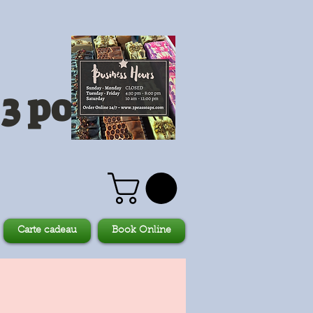
3 pois
Carte cadeau
Book Online