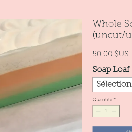
Whole S
(uncut/
P
50,00 $US
Soap Loaf
Sélectio
Quantité
*