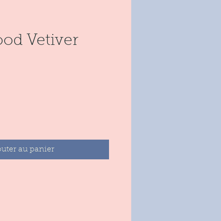
od Vetiver
ix
outer au panier