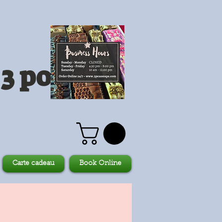
3 pois
Carte cadeau
Book Online