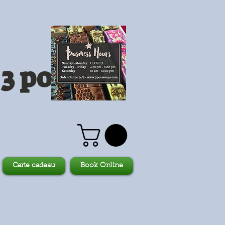
3 pois
Carte cadeau
Book Online