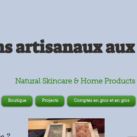
s artisanaux aux 
Natural Skincare & Home Products
Boutique
Projects
Comptes en gros et en gros