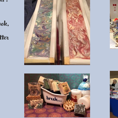
us ?
ook,
tter